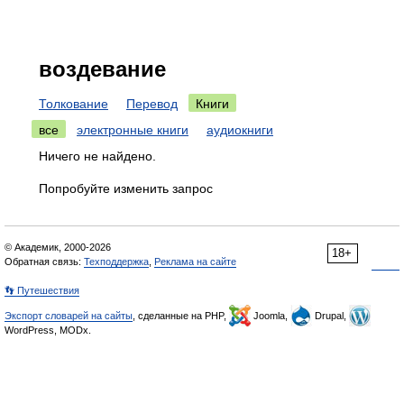
воздевание
Толкование
Перевод
Книги
все
электронные книги
аудиокниги
Ничего не найдено.
Попробуйте изменить запрос
© Академик, 2000-2026
18+
Обратная связь:
Техподдержка
,
Реклама на сайте
👣 Путешествия
Экспорт словарей на сайты
, сделанные на PHP,
Joomla,
Drupal,
WordPress, MODx.